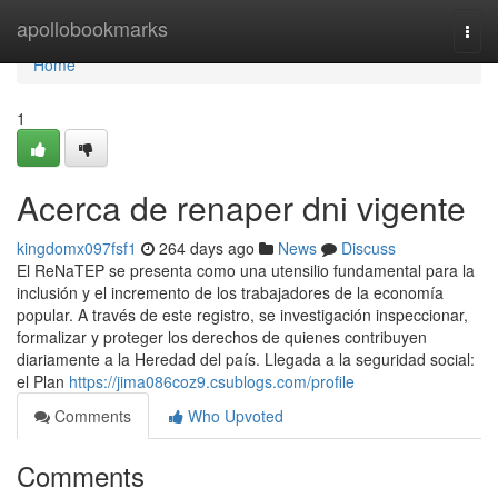
Home
apollobookmarks
Togg
navi
Home
1
Acerca de renaper dni vigente
kingdomx097fsf1
264 days ago
News
Discuss
El⁣ ReNaTEP se presenta como ‍una ⁣utensilio fundamental para la
inclusión y el incremento de los trabajadores de la economía
popular. ⁣A través de este registro,⁣ se investigación inspeccionar,
formalizar y proteger los derechos de quienes contribuyen
diariamente a la Heredad del país. Llegada a la seguridad social:
el Plan
https://jima086coz9.csublogs.com/profile
Comments
Who Upvoted
Comments