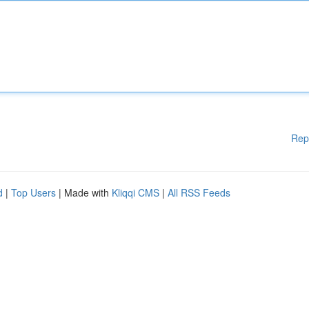
Rep
d
|
Top Users
| Made with
Kliqqi CMS
|
All RSS Feeds