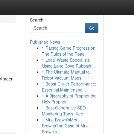
Search
Go
Published News
1
Racing Game Progression:
The Rules of the Road
1
Local Waste Specialists
Using Lane Cove Rubbish...
1
The Ultimate Manual to
Robot Vacuum Mops
ntragen
1
Boost Chiller Performance:
Essential Maintenanc...
1
A Biography of Prophet the
Holy Prophet
1
Best Generative SEO
Monitoring Tools: Kee...
1
Mrs. Brown'sMrs.
BrownsThe Case of Mrs.
Brown's...