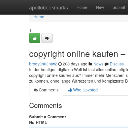
Home
apollobookmarks
Home
New
Submit
Home
1
copyright online kaufen – 
brody9n03ntw2
268 days ago
News
Discuss
In der heutigen digitalen Welt ist fast alles online m
copyright online kaufen aus? Immer mehr Menschen su
zu können, ohne lange Wartezeiten und komplizierte
Comments
Who Upvoted
Comments
Submit a Comment
No HTML