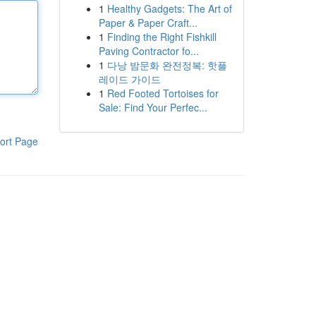
1
Healthy Gadgets: The Art of
Paper & Paper Craft...
1
Finding the Right Fishkill
Paving Contractor fo...
1
다낭 밤문화 완전정복: 핫플
레이드 가이드
1
Red Footed Tortoises for
Sale: Find Your Perfec...
ort Page