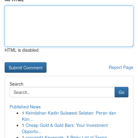
HTML is disabled
Report Page
Search
Go
Published News
1
Keindahan Kadin Sulawesi Selatan: Peran dan
Kon...
1
Cheap Gold & Gold Bars: Your Investment
Opportu...
1
copyright Keywords: A Risky List of Terms