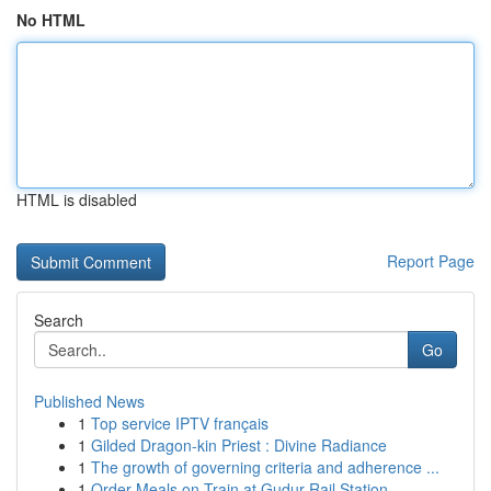
No HTML
HTML is disabled
Report Page
Search
Go
Published News
1
Top service IPTV français
1
Gilded Dragon-kin Priest : Divine Radiance
1
The growth of governing criteria and adherence ...
1
Order Meals on Train at Gudur Rail Station