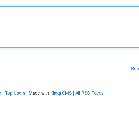
Rep
d
|
Top Users
| Made with
Kliqqi CMS
|
All RSS Feeds