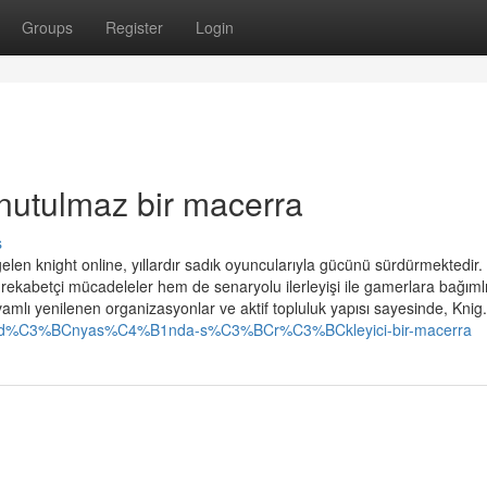
Groups
Register
Login
nutulmaz bir macerra
s
en knight online, yıllardır sadık oyuncularıyla gücünü sürdürmektedir. 
rekabetçi mücadeleler hem de senaryolu ilerleyişi ile gamerlara bağımlı
mlı yenilenen organizasyonlar ve aktif topluluk yapısı sayesinde, Knig.
online-d%C3%BCnyas%C4%B1nda-s%C3%BCr%C3%BCkleyici-bir-macerra