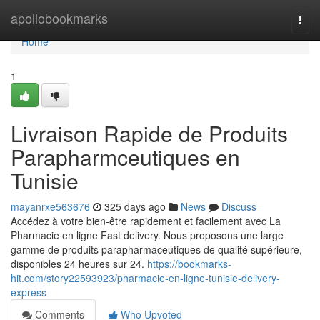
Home
apollobookmarks
Togg
navi
Home
1
Livraison Rapide de Produits
Parapharmceutiques en
Tunisie
mayanrxe563676
325 days ago
News
Discuss
Accédez à votre bien-être rapidement et facilement avec La
Pharmacie en ligne Fast delivery. Nous proposons une large
gamme de produits parapharmaceutiques de qualité supérieure,
disponibles 24 heures sur 24.
https://bookmarks-
hit.com/story22593923/pharmacie-en-ligne-tunisie-delivery-
express
Comments
Who Upvoted