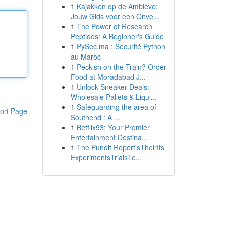
1
Kajakken op de Amblève:
Jouw Gids voor een Onve...
1
The Power of Research
Peptides: A Beginner's Guide
1
PySec.ma : Sécurité Python
au Maroc
1
Peckish on the Train? Order
Food at Moradabad J...
1
Unlock Sneaker Deals:
Wholesale Pallets & Liqui...
1
Safeguarding the area of
ort Page
Southend : A ...
1
Betflix93: Your Premier
Entertainment Destina...
1
The Pundit Report'sTheirIts
ExperimentsTrialsTe...