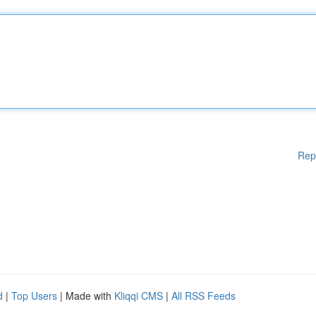
Rep
d
|
Top Users
| Made with
Kliqqi CMS
|
All RSS Feeds