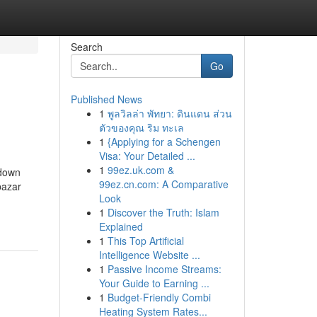
Search
Go
Published News
1
พูลวิลล่า พัทยา: ดินแดน ส่วน
ตัวของคุณ ริม ทะเล
1
{Applying for a Schengen
Visa: Your Detailed ...
1
99ez.uk.com &
kdown
99ez.cn.com: A Comparative
bazar
Look
1
Discover the Truth: Islam
Explained
1
This Top Artificial
Intelligence Website ...
1
Passive Income Streams:
Your Guide to Earning ...
1
Budget-Friendly Combi
Heating System Rates...