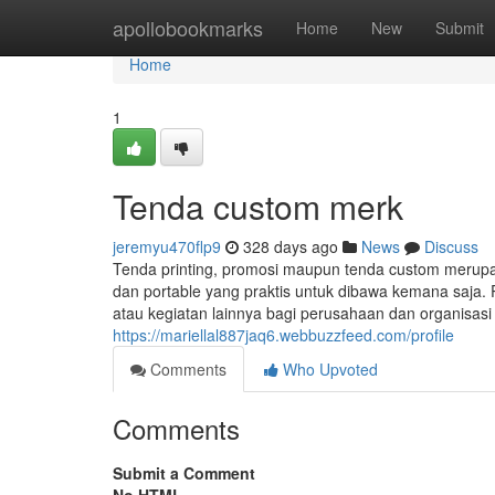
Home
apollobookmarks
Home
New
Submit
Home
1
Tenda custom merk
jeremyu470flp9
328 days ago
News
Discuss
Tenda printing, promosi maupun tenda custom merup
dan portable yang praktis untuk dibawa kemana saja. 
atau kegiatan lainnya bagi perusahaan dan organisas
https://mariellal887jaq6.webbuzzfeed.com/profile
Comments
Who Upvoted
Comments
Submit a Comment