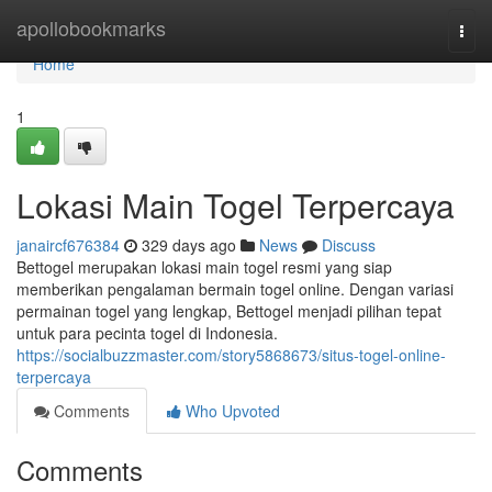
Home
apollobookmarks
Togg
navi
Home
1
Lokasi Main Togel Terpercaya
janaircf676384
329 days ago
News
Discuss
Bettogel merupakan lokasi main togel resmi yang siap
memberikan pengalaman bermain togel online. Dengan variasi
permainan togel yang lengkap, Bettogel menjadi pilihan tepat
untuk para pecinta togel di Indonesia.
https://socialbuzzmaster.com/story5868673/situs-togel-online-
terpercaya
Comments
Who Upvoted
Comments