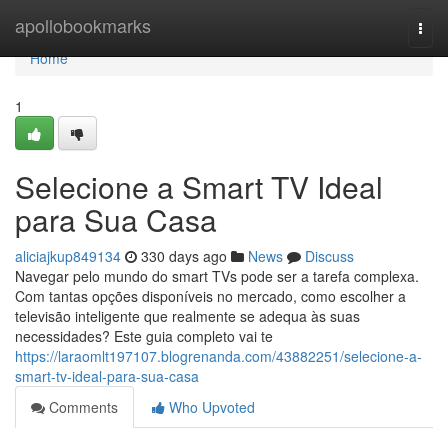
Home
apollobookmarks
Togg
navi
Home
1
Selecione a Smart TV Ideal
para Sua Casa
aliciajkup849134
330 days ago
News
Discuss
Navegar pelo mundo do smart TVs pode ser a tarefa complexa.
Com tantas opções disponíveis no mercado, como escolher a
televisão inteligente que realmente se adequa às suas
necessidades? Este guia completo vai te
https://laraomlt197107.blogrenanda.com/43882251/selecione-a-
smart-tv-ideal-para-sua-casa
Comments
Who Upvoted