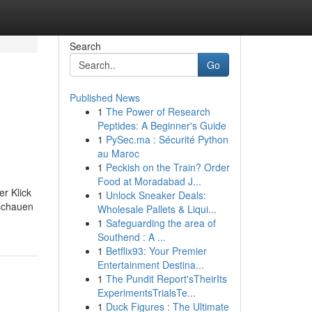
Search
Go
Published News
1
The Power of Research
Peptides: A Beginner's Guide
1
PySec.ma : Sécurité Python
au Maroc
1
Peckish on the Train? Order
Food at Moradabad J...
er Klick
1
Unlock Sneaker Deals:
nschauen
Wholesale Pallets & Liqui...
1
Safeguarding the area of
Southend : A ...
1
Betflix93: Your Premier
Entertainment Destina...
1
The Pundit Report'sTheirIts
ExperimentsTrialsTe...
1
Duck Figures : The Ultimate