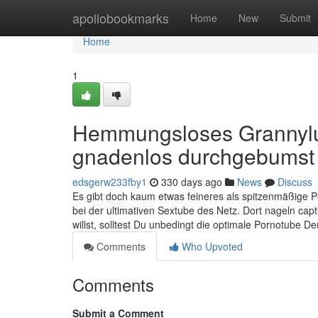
Home
apollobookmarks
Home
New
Submit
Home
1
Hemmungsloses Grannylud
gnadenlos durchgebumst
edsgerw233fby1
330 days ago
News
Discuss
Es gibt doch kaum etwas feineres als spitzenmäßige Por
bei der ultimativen Sextube des Netz. Dort nageln ca
willst, solltest Du unbedingt die optimale Pornotube D
Comments
Who Upvoted
Comments
Submit a Comment