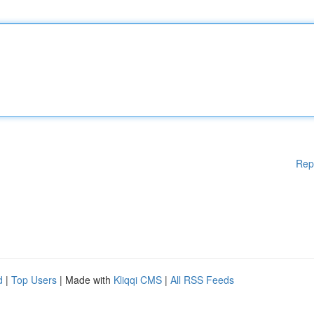
Rep
d
|
Top Users
| Made with
Kliqqi CMS
|
All RSS Feeds