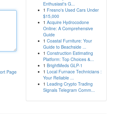
Enthusiast's G...
1
Fresno's Used Cars Under
$15,000
1
Acquire Hydrocodone
Online: A Comprehensive
Guide
1
Coastal Furniture: Your
Guide to Beachside ...
1
Construction Estimating
Platform: Top Choices &...
1
BrightMeds GLP-1
1
Local Furnace Technicians :
ort Page
Your Reliable ...
1
Leading Crypto Trading
Signals Telegram Comm...