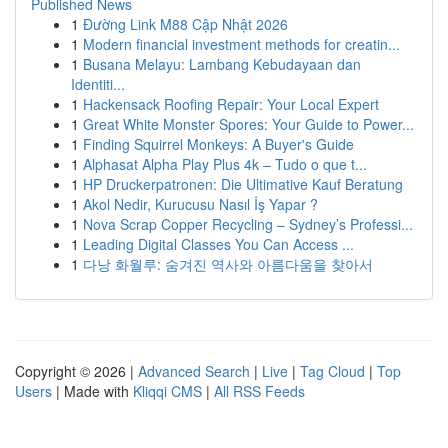
Published News
1
Đường Link M88 Cập Nhật 2026
1
Modern financial investment methods for creatin...
1
Busana Melayu: Lambang Kebudayaan dan
Identiti...
1
Hackensack Roofing Repair: Your Local Expert
1
Great White Monster Spores: Your Guide to Power...
1
Finding Squirrel Monkeys: A Buyer's Guide
1
Alphasat Alpha Play Plus 4k – Tudo o que t...
1
HP Druckerpatronen: Die Ultimative Kauf Beratung
1
Akol Nedir, Kurucusu Nasıl İş Yapar ?
1
Nova Scrap Copper Recycling – Sydney’s Professi...
1
Leading Digital Classes You Can Access ...
1
다낭 화월루: 숨겨진 역사와 아름다움을 찾아서
Copyright © 2026 |
Advanced Search
|
Live
|
Tag Cloud
|
Top
Users
| Made with
Kliqqi CMS
|
All RSS Feeds