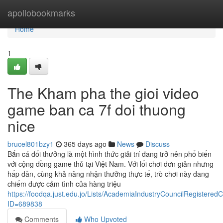
Home
apollobookmarks
Home
1
The Kham pha the gioi video
game ban ca 7f doi thuong
nice
brucel801bzy1
365 days ago
News
Discuss
Bắn cá đổi thưởng là một hình thức giải trí đang trở nên phổ biến
với cộng đồng game thủ tại Việt Nam. Với lối chơi đơn giản nhưng
hấp dẫn, cùng khả năng nhận thưởng thực tế, trò chơi này đang
chiếm được cảm tình của hàng triệu
https://foodqa.just.edu.jo/Lists/AcademiaIndustryCouncilRegister
ID=689838
Comments
Who Upvoted