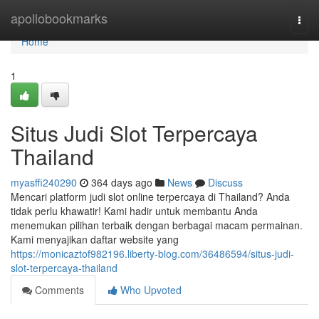
Home
apollobookmarks
Togg
navi
Home
1
Situs Judi Slot Terpercaya
Thailand
myasffi240290
364 days ago
News
Discuss
Mencari platform judi slot online terpercaya di Thailand? Anda
tidak perlu khawatir! Kami hadir untuk membantu Anda
menemukan pilihan terbaik dengan berbagai macam permainan.
Kami menyajikan daftar website yang
https://monicaztof982196.liberty-blog.com/36486594/situs-judi-
slot-terpercaya-thailand
Comments
Who Upvoted