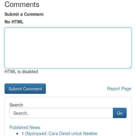
Comments
Submit a Comment
No HTML
HTML is disabled
Report Page
Search
Go
Published News
1
{Nyonya4d: Cara Detail untuk Newbie