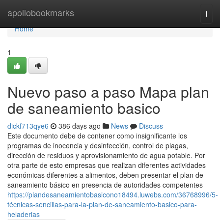
Home
apollobookmarks
Togg
navi
Home
1
Nuevo paso a paso Mapa plan
de saneamiento basico
dickf713qye6
386 days ago
News
Discuss
Este documento debe de contener como insignificante los
programas de inocencia y desinfección, control de plagas,
dirección de residuos y aprovisionamiento de agua potable. Por
otra parte de esto empresas que realizan diferentes actividades
económicas diferentes a alimentos, deben presentar el plan de
saneamiento básico en presencia de autoridades competentes
https://plandesaneamientobasicono18494.luwebs.com/36768996/5-
técnicas-sencillas-para-la-plan-de-saneamiento-basico-para-
heladerias