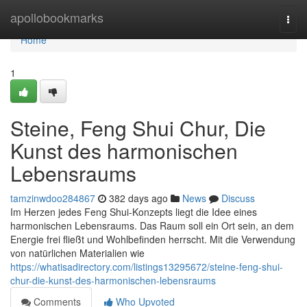
Home
apollobookmarks
Togg
navi
Home
1
Steine, Feng Shui Chur, Die
Kunst des harmonischen
Lebensraums
tamzinwdoo284867
382 days ago
News
Discuss
Im Herzen jedes Feng Shui-Konzepts liegt die Idee eines
harmonischen Lebensraums. Das Raum soll ein Ort sein, an dem
Energie frei fließt und Wohlbefinden herrscht. Mit die Verwendung
von natürlichen Materialien wie
https://whatisadirectory.com/listings13295672/steine-feng-shui-
chur-die-kunst-des-harmonischen-lebensraums
Comments
Who Upvoted