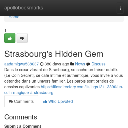
Home
apollobookmarks
Togg
navi
Home
1
Strasbourg's Hidden Gem
aadamlqwu568637
386 days ago
News
Discuss
Dans le cœur vibrant de Strasbourg, se cache un trésor oublié.
{Le Coin Secret|, ce café intime et authentique, vous invite à vous
détendre dans un univers familier. Les parois sont ornées de
dessins captivantes
https://lifesdirectory.com/listings13113390/un-
coin-magique-à-strasbourg
Comments
Who Upvoted
Comments
Submit a Comment