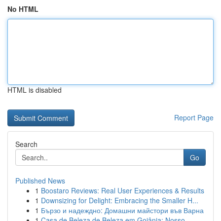
No HTML
HTML is disabled
Report Page
Search
Go
Published News
1
Boostaro Reviews: Real User Experiences & Results
1
Downsizing for Delight: Embracing the Smaller H...
1
Бързо и надеждно: Домашни майстори във Варна
1
Casa de Beleza de Beleza em Goiânia: Nosso ...