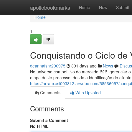
Home
apollobookmarks
Home
New
Submit
Home
1
Conquistando o Ciclo de
deannafsnr296975
391 days ago
News
Discus
No universo competitivo do mercado B2B, gerenciar o 
etapa deste processo, desde a identificação do client
https://arranxesl003812.arwebo.com/58566057/conqui
Comments
Who Upvoted
Comments
Submit a Comment
No HTML