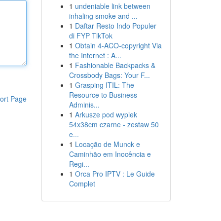
1
undeniable link between
inhaling smoke and ...
1
Daftar Resto Indo Populer
di FYP TikTok
1
Obtain 4-ACO-copyright Via
the Internet : A...
1
Fashionable Backpacks &
Crossbody Bags: Your F...
1
Grasping ITIL: The
Resource to Business
ort Page
Adminis...
1
Arkusze pod wypiek
54x38cm czarne - zestaw 50
e...
1
Locação de Munck e
Caminhão em Inocência e
Regi...
1
Orca Pro IPTV : Le Guide
Complet