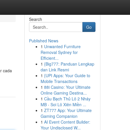
Search
Go
Published News
1
Unwanted Furniture
Removal Sydney for
Efficient...
1
{Big777: Panduan Lengkap
dan Link Resmi
ar cada
1
{UPI Apps: Your Guide to
Mobile Transactions
1
88i Casino: Your Ultimate
Online Gaming Destina...
1
Cầu Bạch Thủ Lô 2 Nháy
MB - Soi Lô Xiên Miền ...
1
ZT777 App: Your Ultimate
Gaming Companion
1
AI Event Content Builder:
Your Undisclosed W...