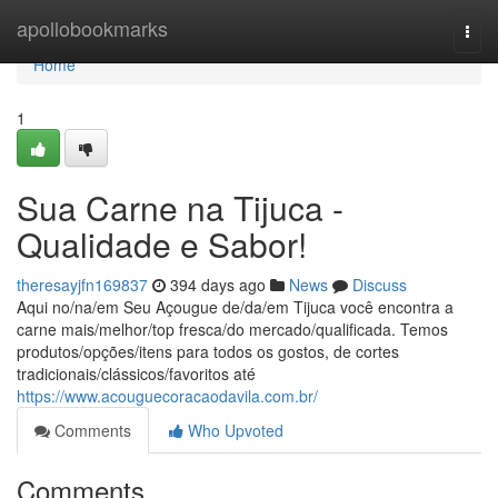
Home
apollobookmarks
Togg
navi
Home
1
Sua Carne na Tijuca -
Qualidade e Sabor!
theresayjfn169837
394 days ago
News
Discuss
Aqui no/na/em Seu Açougue de/da/em Tijuca você encontra a
carne mais/melhor/top fresca/do mercado/qualificada. Temos
produtos/opções/itens para todos os gostos, de cortes
tradicionais/clássicos/favoritos até
https://www.acouguecoracaodavila.com.br/
Comments
Who Upvoted
Comments