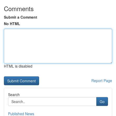
Comments
Submit a Comment
No HTML
HTML is disabled
Report Page
Search
Go
Published News