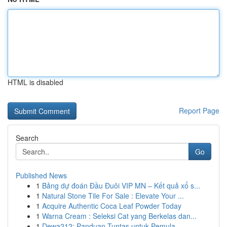
HTML is disabled
Report Page
Search
Go
Published News
1
Bảng dự đoán Đầu Đuôi VIP MN – Kết quả xổ s...
1
Natural Stone Tile For Sale : Elevate Your ...
1
Acquire Authentic Coca Leaf Powder Today
1
Warna Cream : Seleksi Cat yang Berkelas dan...
1
Dewa212: Panduan Tuntas untuk Pemula