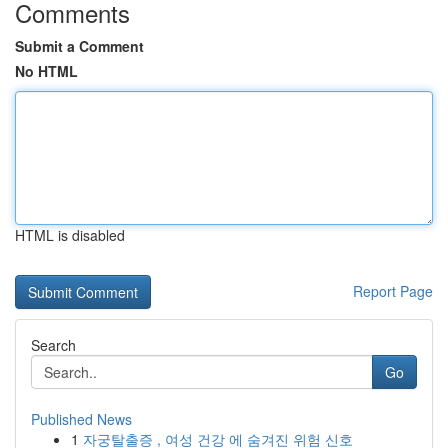
Comments
Submit a Comment
No HTML
HTML is disabled
Report Page
Search
Go
Published News
1
자궁탈출증 , 여성 건강 에 숨겨진 위험 신호