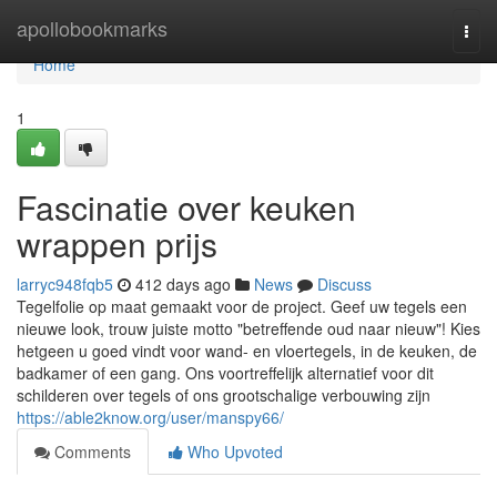
Home
apollobookmarks
Togg
navi
Home
1
Fascinatie over keuken
wrappen prijs
larryc948fqb5
412 days ago
News
Discuss
Tegelfolie op maat gemaakt voor de project. Geef uw tegels een
nieuwe look, trouw juiste motto "betreffende oud naar nieuw"! Kies
hetgeen u goed vindt voor wand- en vloertegels, in de keuken, de
badkamer of een gang. Ons voortreffelijk alternatief voor dit
schilderen over tegels of ons grootschalige verbouwing zijn
https://able2know.org/user/manspy66/
Comments
Who Upvoted