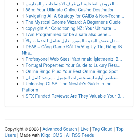
1
العروض التفاعلية في غرف الاجتماعات و المدارس...
1
88m: Your Ultimate Online Casino Destination
1
Navigating AI: A Strategy for CAIBs & Non-Techn...
1
The Mystical Gnome Wizard: A Beginner's Guide
1
copyright Air Conditioning NZ: Your Ultimate ...
1
I Am Programmed for be a safe also bene...
1
نقل عفش المدينة المنورة: دليل شامل للخدمات والأ...
1
DE88 – Cổng Game Đổi Thưởng Uy Tín, Đăng Ký
Nha...
1
Profesyonel Web Sitesi Yaptırmak: İşletmenizi B...
1
Portugal Properties: Your Guide to Luxury Resi...
1
Online Bingo Plus: Your Best Online Bingo Spot
1
عناصر أولية لمستحضرات التجميل : مرشد كامل لل...
1
Unlocking OLSP: The Newbie's Guide to the
Platform
1
SFX Funded Reviews: Are They Valuable Your B...
Copyright © 2026 |
Advanced Search
|
Live
|
Tag Cloud
|
Top
Users
| Made with
Kliqqi CMS
|
All RSS Feeds