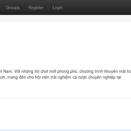
Groups
Register
Login
ệt Nam. Với những trò chơi mới phong phú, chương trình khuyến mãi ho
ạch, mang đến cho hội viên trải nghiệm cá cược chuyên nghiệp tại