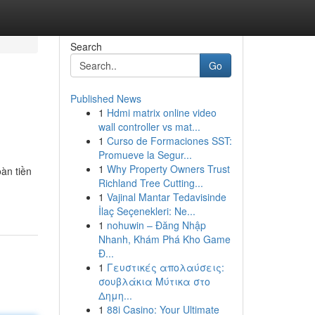
Search
Go
Published News
1
Hdmi matrix online video
wall controller vs mat...
1
Curso de Formaciones SST:
Promueve la Segur...
1
Why Property Owners Trust
àn tiền
Richland Tree Cutting...
1
Vajinal Mantar Tedavisinde
İlaç Seçenekleri: Ne...
1
nohuwin – Đăng Nhập
Nhanh, Khám Phá Kho Game
Đ...
1
Γευστικές απολαύσεις:
σουβλάκια Μύτικα στο
Δημη...
1
88i Casino: Your Ultimate