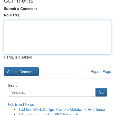
Submit a Comment
No HTML
HTML is disabled
Report Page
Search
Go
Published News
1
JJ Iron Work Design: Custom Metalwork Excellence
1
Finding the Leading SEO Expert: A