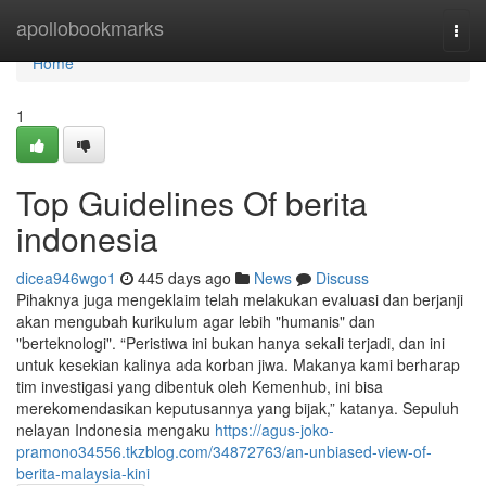
Home
apollobookmarks
Togg
navi
Home
1
Top Guidelines Of berita
indonesia
dicea946wgo1
445 days ago
News
Discuss
Pihaknya juga mengeklaim telah melakukan evaluasi dan berjanji
akan mengubah kurikulum agar lebih "humanis" dan
"berteknologi". “Peristiwa ini bukan hanya sekali terjadi, dan ini
untuk kesekian kalinya ada korban jiwa. Makanya kami berharap
tim investigasi yang dibentuk oleh Kemenhub, ini bisa
merekomendasikan keputusannya yang bijak,” katanya. Sepuluh
nelayan Indonesia mengaku
https://agus-joko-
pramono34556.tkzblog.com/34872763/an-unbiased-view-of-
berita-malaysia-kini