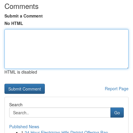
Comments
Submit a Comment
No HTML
HTML is disabled
Report Page
Search
Go
Published News
1
24 Hour Electrician Hills District Offering Rap...