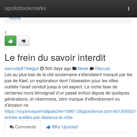
Home
apollobookmarks
Togg
navi
Home
1
Le frein du savoir interdit
samuelp874wgp4
500 days ago
News
Discuss
Les au plus bas de la cité souterraine s’étendaient marqué par les
pas de Kael, un explorateur dont l’obsession pour les villes
oubliés l’avait conduit jusqu’à cet aspect. La roche lisse de
certaines murs témoignait d’un passé enfoui depuis de quelques
générations, et néanmoins, zéro marque d’effondrement ou
d’érosion ne
https://voyanceparmailpascher10861.blogoscience.com/40150002/l-
entrée-scellée-par-dessous-la-orbe
Comments
Who Upvoted