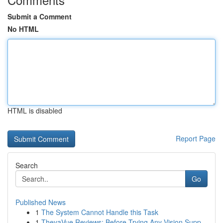
Submit a Comment
No HTML
HTML is disabled
Report Page
Search
Go
Published News
1
The System Cannot Handle this Task
1
TheyaVue Reviews: Before Trying Any Vision Supp...