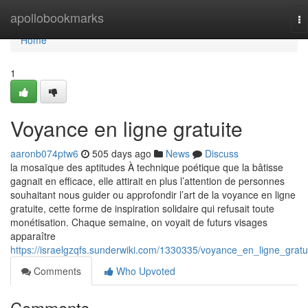
Home
apollobookmarks
To
na
Home
1
Voyance en ligne gratuite
aaronb074ptw6
505 days ago
News
Discuss
la mosaïque des aptitudes À technique poétique que la bâtisse
gagnait en efficace, elle attirait en plus l’attention de personnes
souhaitant nous guider ou approfondir l’art de la voyance en ligne
gratuite, cette forme de inspiration solidaire qui refusait toute
monétisation. Chaque semaine, on voyait de futurs visages
apparaître
https://israelgzqfs.sunderwiki.com/1330335/voyance_en_ligne_gratu
Comments
Who Upvoted
Comments