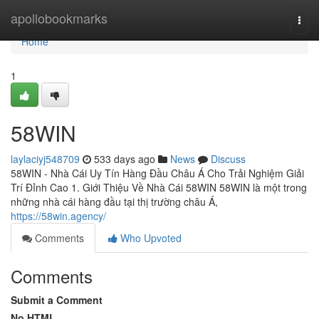
Home
apollobookmarks
Togg
navi
Home
1
58WIN
laylaciyj548709
533 days ago
News
Discuss
58WIN - Nhà Cái Uy Tín Hàng Đầu Châu Á Cho Trải Nghiệm Giải
Trí Đỉnh Cao 1. Giới Thiệu Về Nhà Cái 58WIN 58WIN là một trong
những nhà cái hàng đầu tại thị trường châu Á,
https://58win.agency/
Comments
Who Upvoted
Comments
Submit a Comment
No HTML