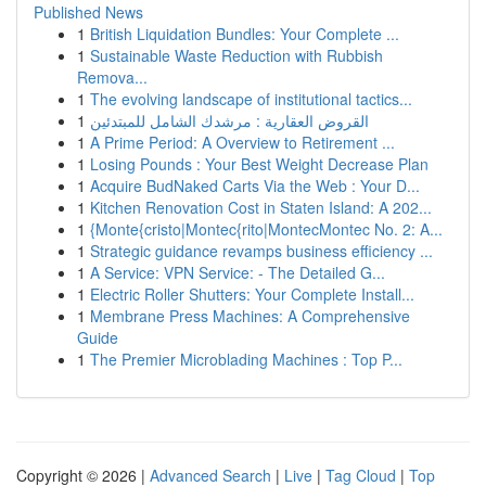
Published News
1
British Liquidation Bundles: Your Complete ...
1
Sustainable Waste Reduction with Rubbish
Remova...
1
The evolving landscape of institutional tactics...
1
القروض العقارية : مرشدك الشامل للمبتدئين
1
A Prime Period: A Overview to Retirement ...
1
Losing Pounds : Your Best Weight Decrease Plan
1
Acquire BudNaked Carts Via the Web : Your D...
1
Kitchen Renovation Cost in Staten Island: A 202...
1
{Monte{cristo|Montec{rito|MontecMontec No. 2: A...
1
Strategic guidance revamps business efficiency ...
1
A Service: VPN Service: - The Detailed G...
1
Electric Roller Shutters: Your Complete Install...
1
Membrane Press Machines: A Comprehensive
Guide
1
The Premier Microblading Machines : Top P...
Copyright © 2026 |
Advanced Search
|
Live
|
Tag Cloud
|
Top