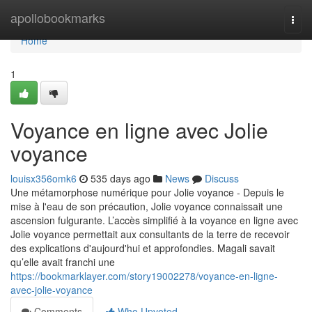
Home
apollobookmarks
Togg
navi
Home
1
Voyance en ligne avec Jolie
voyance
louisx356omk6
535 days ago
News
Discuss
Une métamorphose numérique pour Jolie voyance - Depuis le
mise à l'eau de son précaution, Jolie voyance connaissait une
ascension fulgurante. L’accès simplifié à la voyance en ligne avec
Jolie voyance permettait aux consultants de la terre de recevoir
des explications d'aujourd'hui et approfondies. Magali savait
qu’elle avait franchi une
https://bookmarklayer.com/story19002278/voyance-en-ligne-
avec-jolie-voyance
Comments
Who Upvoted