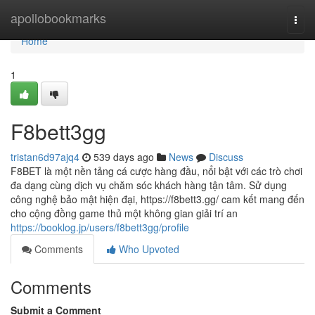
Home
apollobookmarks
Togg
navi
Home
1
F8bett3gg
tristan6d97ajq4
539 days ago
News
Discuss
F8BET là một nền tảng cá cược hàng đầu, nổi bật với các trò chơi
đa dạng cùng dịch vụ chăm sóc khách hàng tận tâm. Sử dụng
công nghệ bảo mật hiện đại, https://f8bett3.gg/ cam kết mang đến
cho cộng đồng game thủ một không gian giải trí an
https://booklog.jp/users/f8bett3gg/profile
Comments
Who Upvoted
Comments
Submit a Comment