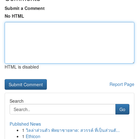
Submit a Comment
No HTML
HTML is disabled
Report Page
Search
Go
Published News
1
วิลล่าส่วนตัว พัทยาชายหาด: สวรรค์ ที่เป็นส่วนตั...
1
Ethicon